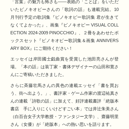
「⾔葉」の魅⼒も怖さも――表紙の「ことば」をいただ
いたピノキオピーさんの「歌詞の話」も連載完結。10
⽉刊⾏予定の歌詞集『ピノキオピー歌詞集 君が⽣きて
なくてよかった』、画集『ピノキオピー VISUAL COLL
ECTION 2024-2009 PINOCCHIO』、２冊をあわせたボ
ックスセット『ピノキオピー歌詞集＆画集 ANNIVERS
ARY BOX』にご期待ください！
エッセイは岸田國士戯曲賞を受賞した池田亮さんが登
場。「本の話」は装丁家・書体デザイナーの山田和寛さ
んにご寄稿いただきました。
さらに斉藤壮馬さんの異色の連載エッセイ「書を買お
う、街へ出よう。」、書評家・ゲーム作家の渡辺祐真さ
んの連載「詩歌の話」に加えて、好評連載書評「絶版本
書店 手に入りにくいけどすごい本」では井辻朱美さん
（白百合女子大学教授・ファンタジー文学）、齋藤明里
さん（女優）が「絶版本」への熱い思いを語ります。