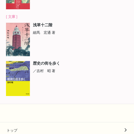
[ 文庫 ]
浅草十二階
細馬 宏通 著
歴史の街を歩く
／吉村 昭 著
トップ