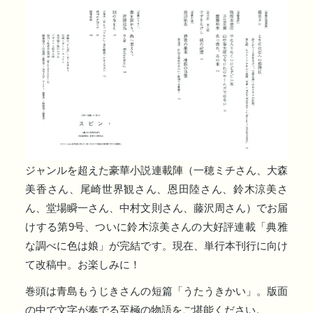
ジャンルを超えた豪華小説連載陣（一穂ミチさん、大森
美香さん、尾崎世界観さん、恩田陸さん、鈴木涼美さ
ん、堂場瞬一さん、中村文則さん、藤沢周さん）でお届
けする第9号、ついに鈴木涼美さんの大好評連載「典雅
な調べに色は娘」が完結です。現在、単行本刊行に向け
て改稿中。お楽しみに！
巻頭は青島もうじきさんの短篇「うたうきかい」。版面
の中で文字が奏でる至極の物語をご堪能ください。