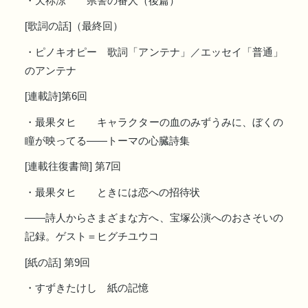
・天祢涼 県警の番人（後篇）
[歌詞の話]（最終回）
・ピノキオピー 歌詞「アンテナ」／エッセイ「普通」
のアンテナ
[連載詩]第6回
・最果タヒ キャラクターの血のみずうみに、ぼくの
瞳が映ってる――トーマの心臓詩集
[連載往復書簡] 第7回
・最果タヒ ときには恋への招待状
――詩人からさまざまな方へ、宝塚公演へのおさそいの
記録。ゲスト＝ヒグチユウコ
[紙の話] 第9回
・すずきたけし 紙の記憶