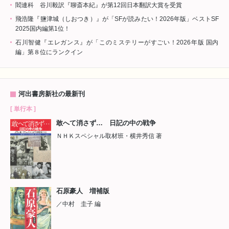
閻連科 谷川毅訳『聊斎本紀』が第12回日本翻訳大賞を受賞
飛浩隆『鹽津城（しおつき）』が「SFが読みたい！2026年版」ベストSF
2025国内編第1位！
石川智健『エレガンス』が「このミステリーがすごい！2026年版 国内
編」第８位にランクイン
河出書房新社の最新刊
[ 単行本 ]
敢へて消さず… 日記の中の戦争
ＮＨＫスペシャル取材班・横井秀信 著
石原豪人 増補版
／中村 圭子 編