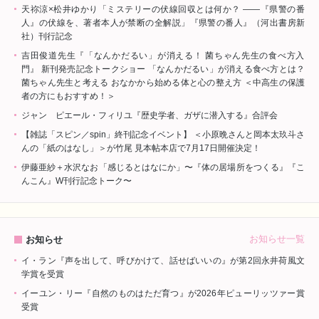
天祢涼×松井ゆかり「ミステリーの伏線回収とは何か？ ――『県警の番
人』の伏線を、著者本人が禁断の全解説」『県警の番人』（河出書房新
社）刊行記念
吉田俊道先生『「なんかだるい」が消える！ 菌ちゃん先生の食べ方入
門』 新刊発売記念トークショー 「なんかだるい」が消える食べ方とは？
菌ちゃん先生と考える おなかから始める体と心の整え方 ＜中高生の保護
者の方にもおすすめ！＞
ジャン゠ピエール・フィリユ『歴史学者、ガザに潜入する』合評会
【雑誌「スピン／spin」終刊記念イベント】 ＜小原晩さんと岡本太玖斗さ
んの「紙のはなし」＞が竹尾 見本帖本店で7月17日開催決定！
伊藤亜紗＋水沢なお「感じるとはなにか」〜『体の居場所をつくる』『こ
んこん』W刊行記念トーク〜
お知らせ一覧
お知らせ
イ・ラン『声を出して、呼びかけて、話せばいいの』が第2回永井荷風文
学賞を受賞
イーユン・リー『自然のものはただ育つ』が2026年ピューリッツァー賞
受賞