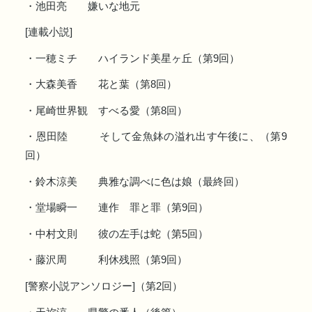
・池田亮 嫌いな地元
[連載小説]
・一穂ミチ ハイランド美星ヶ丘（第9回）
・大森美香 花と葉（第8回）
・尾崎世界観 すべる愛（第8回）
・恩田陸 そして金魚鉢の溢れ出す午後に、（第9
回）
・鈴木涼美 典雅な調べに色は娘（最終回）
・堂場瞬一 連作 罪と罪（第9回）
・中村文則 彼の左手は蛇（第5回）
・藤沢周 利休残照（第9回）
[警察小説アンソロジー]（第2回）