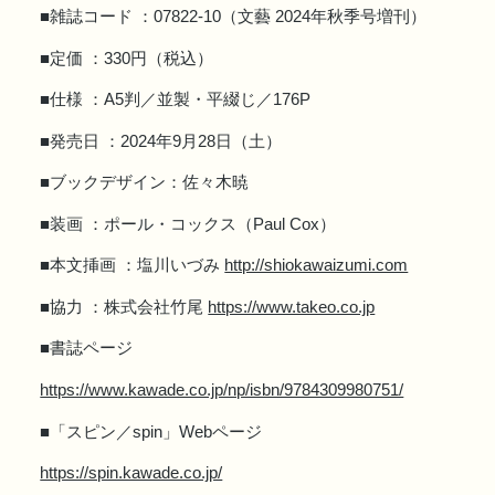
■雑誌コード ：07822-10（文藝 2024年秋季号増刊）
■定価 ：330円（税込）
■仕様 ：A5判／並製・平綴じ／176P
■発売日 ：2024年9月28日（土）
■ブックデザイン：佐々木暁
■装画 ：ポール・コックス（Paul Cox）
■本文挿画 ：塩川いづみ
http://shiokawaizumi.com
■協力 ：株式会社竹尾
https://www.takeo.co.jp
■書誌ページ
https://www.kawade.co.jp/np/isbn/9784309980751/
■「スピン／spin」Webページ
https://spin.kawade.co.jp/