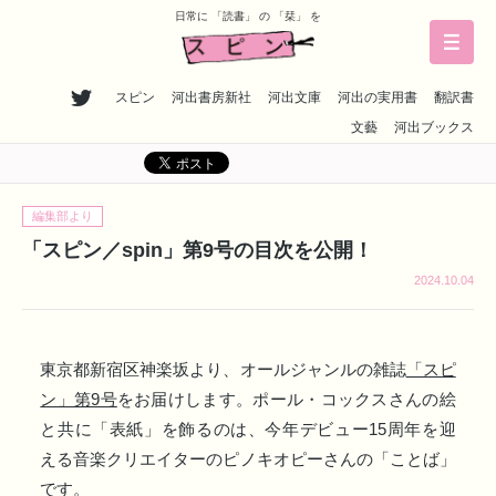
日常に 「読書」 の 「栞」 を
スピン
河出書房新社
河出文庫
河出の実用書
翻訳書
文藝
河出ブックス
編集部より
「スピン／spin」第9号の目次を公開！
2024.10.04
東京都新宿区神楽坂より、オールジャンルの雑誌
「スピ
ン」第9号
をお届けします。ポール・コックスさんの絵
と共に「表紙」を飾るのは、今年デビュー15周年を迎
える音楽クリエイターのピノキオピーさんの「ことば」
です。