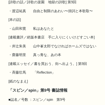
[詩歌の話／詩歌の楽園 地獄の詩歌] 第9回
・渡辺祐真 自由と制限のあわい〜掛詞と本歌取〜
[本の話]
・山田和寛 私はあなたと
[連載書評／絶版本書店 手に入りにくいけどすごい本]
・井辻朱美 山中峯太郎でなければホームズではない
・齋藤明里 真っ青な、あの本
[連載エッセイ／書を買おう、街へ出よう。] 第9回
・斉藤壮馬 「Reflection」
[紙のなまえ]
「スピン／spin」第9号 書誌情報
■誌名／号数 ：スピン／spin 第9号