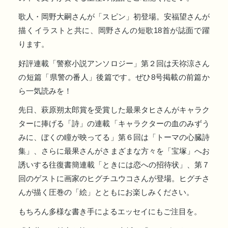
歌人・岡野大嗣さんが「スピン」初登場。安福望さんが
描くイラストと共に、岡野さんの短歌18首が誌面で躍
ります。
好評連載「警察小説アンソロジー」第２回は天祢涼さん
の短篇「県警の番人」後篇です。ぜひ8号掲載の前篇か
ら一気読みを！
先日、萩原朔太郎賞を受賞した最果タヒさんがキャラク
ターに捧げる「詩」の連載「キャラクターの血のみずう
みに、ぼくの瞳が映ってる」第６回は「トーマの心臓詩
集」、さらに最果さんがさまざまな方々を「宝塚」へお
誘いする往復書簡連載「ときには恋への招待状」、第７
回のゲストに画家のヒグチユウコさんが登場。ヒグチさ
んが描く圧巻の「絵」とともにお楽しみください。
もちろん多様な書き手によるエッセイにもご注目を。