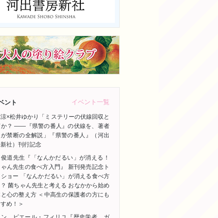
イベント一覧
ベント
祢涼×松井ゆかり「ミステリーの伏線回収と
何か？ ――『県警の番人』の伏線を、著者
人が禁断の全解説」『県警の番人』（河出
房新社）刊行記念
田俊道先生『「なんかだるい」が消える！
ちゃん先生の食べ方入門』 新刊発売記念ト
クショー 「なんかだるい」が消える食べ方
？ 菌ちゃん先生と考える おなかから始め
体と心の整え方 ＜中高生の保護者の方にも
すすめ！＞
ャン゠ピエール・フィリユ『歴史学者、ガ