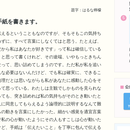
題字：はるな檸檬
手紙を書きます。
えるということもなのですが、そもそもこの気持ち
めずに、すべて言葉にしなくてはと思う。たとえば、
だから私はあなたが好きです」って私は確信している
、と思って書くけれど、その途端、いやもっときちん
なって、思い詰めてしまうのです。ただ私が私を追い
んな必要はないんだけど、でも私は確実に、できるこ
無理だとは思いながらも私があなたに感動した心をそ
公
って思っている。わたしは主観でしかものを見られな
っても、突き詰めれば私の気持ちがそのとき動いたと
人に同意してもらえるよう論理的に説明するなんて難
T
ちの動きを言葉にしたかった。細かい感覚を適宜言葉
で私の心が動いたようにその人もすこしは心が動いた
けど、手紙は「伝えたいこと」を丁寧に包んで伝える