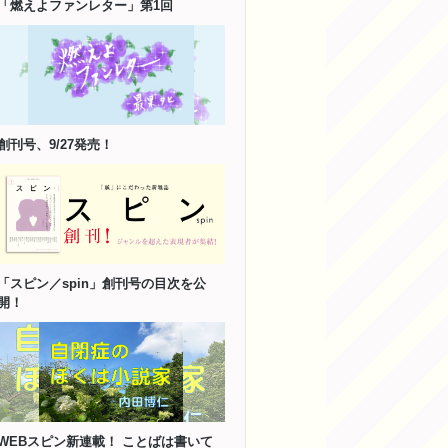
「燃えよファンレター」第1回
創刊号、9/27発売！
「スピン／spin」創刊号の目次を公
開！
WEBスピン新連載！ ことばは書いて