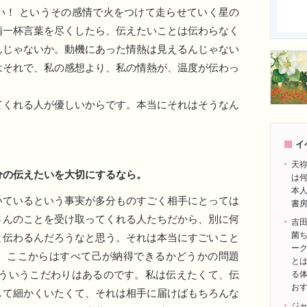
い！ というその感情で火をつけて走らせていく星の
精一杯言葉を尽くしたら、伝えたいことは伝わらなく
んじゃないか。動機にあった情熱は見えるんじゃない
はそれで、私の感想より、私の情熱が、温度が伝わっ
てくれる人が優しいからです。本当にそれはそうなん
イ
天
分の伝えたいを大切にするなら。
は
本
ているという事実が多分ものすごく相手にとっては
書
さんのことを受け取ってくれる人たちだから、別に何
吉
菌
と伝わるんだろうなと思う。それは本当にすごいこと
ー
、ここからはすべて己が納得できるかどうかの問題
とは
そういうこだわりはあるのです。私は伝えたくて、伝
る
お
して細かくいたくて、それは相手に届けばもちろんな
ジ