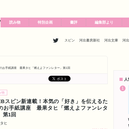
読み物
特別企画
書評
編集部より
スピン
河出書房新社
河出文庫
河
のお手紙講座 最果タヒ「燃えよファンレター」第1回
人
み物
EBスピン新連載！本気の「好き」を伝えるた
のお手紙講座 最果タヒ「燃えよファンレタ
」第1回
タヒ