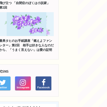
飛び立つ 「自閉症のぼくは小説家」
第1回
最果タヒのお手紙講座「燃えよファン
レター」第2回 相手は好きな人なのだ
から、「うまく言えない」は愛の証明
式SNS
witter
Instagram
Facebook