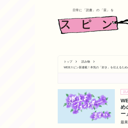
日常に 「読書」 の 「栞」 を
トップ
読み物
WEBスピン新連載！本気の「好き」を伝えるため
読
W
め
ー
最果