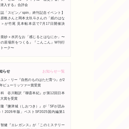
に潜入する』合評会
誌「スピン／spin」終刊記念イベント】
小原晩さんと岡本太玖斗さんの「紙のはな
」＞が竹尾 見本帖本店で7月17日開催決
！
藤亜紗＋水沢なお「感じるとはなにか」〜
体の居場所をつくる』『こんこん』W刊行
念トーク〜
お知らせ一覧
知らせ
ーユン・リー『自然のものはただ育つ』が2
6年ピューリッツァー賞受賞
連科 谷川毅訳『聊斎本紀』が第12回日本
訳大賞を受賞
浩隆『鹽津城（しおつき）』が「SFが読み
！2026年版」ベストSF2025国内編第1
！
川智健『エレガンス』が「このミステリー