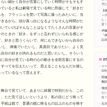
くらい細かく自分が言葉にしていく時間がそもそもす
ザ
いていると私は劇場で見ている時に昂揚して「好きだ
【雑
ちを、フラッシュを焚いて写真に撮ったみたいに、当
＜
し
できるから。頭が真っ白になるようなそんな時間がた
定
書いていけばそんなことはなくてたくさんの言葉がそ
伊
そのときの「好き」をずっと忘れずにいられる感じが
『
記
す。好きと思うくらいで、何にもできないから自分の
いし、律儀でいたいし、真面目でありたい。よく見
も自分の好きが誇れるものだと思いたいし、そういう
お
的に自分が見ている時の心の動きを全部言葉にするの
、すべてを伝えたいって、思えることもなんだか嬉し
イ
02
らっているなって思えます。
閻
翻
飛
舞台で見ていて、あまりに綺麗で特別だから、この
たい
う。ただ見てほしいというより、私の目にどう映って
位
。手紙は鏡で、普通の鏡に映るもの以上のものを映す
石