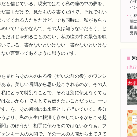
がす
のだと信じている。現実ではなく私の瞳の中の夢を、
イ
ただ書くだけで、見たものを書くだけで、それでもい
小
取ってくれる人たちだけど。でも同時に、私がもらっ
闇
臣
らめいているかなんて、その人は知らないだろう、と
受
見るだけじゃ知ることのない、私の瞳の中の景色を映
書いている。書かないといけない。書かないといけな
こない言葉ってあるように思うのです。
河
[ 単行
を見たらその人のある役（だいぶ前の役）のワンシ
がある。美しい瞬間から思い起こされるのが、その人
、私にとって特別なことで、それは別に伝えなくても
ではないから）でもとても伝えたいことだった。一つ
です、を、その瞬間の出来事として描いていく。多分
いうより、私の人生に根深く存在しているからこそ起
瞬間」のほうが、相手に伝わるのではないかなぁ。フ
ファンも一人の人間で、その一人の人間から出てきて