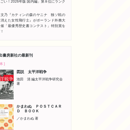
ごい！2026年版 国内編」第８位にランク
ン
林文乃『カティンの森のヤニナ 独ソ戦の
に消えた女性飛行士』がポーランド外務大
主催「最優秀歴史書コンテスト」特別賞を
賞！
出書房新社の最新刊
本 ]
図説 太平洋戦争
池田 清 編太平洋戦争研究会
著
かまわぬ ＰＯＳＴＣＡＲ
Ｄ ＢＯＯＫ
／かまわぬ 著