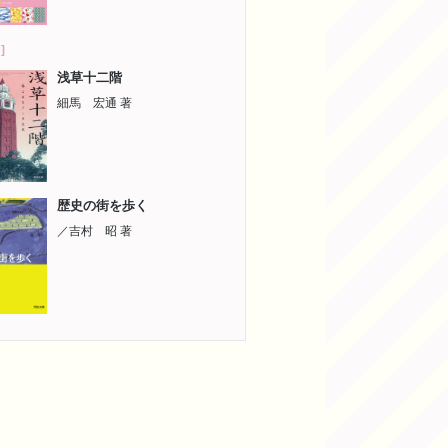
]
浅草十二階
細馬 宏通 著
歴史の街を歩く
／吉村 昭 著