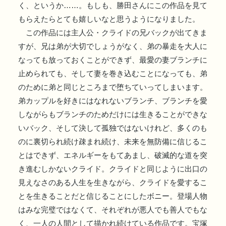
く、というか……。もしも、勝田さんにこの作品を見て
もらえたらとても嬉しいなと思うようになりました。
この作品には主人公・クライドの兄バックが出てきま
すが、兄は弟が大切でしょうがなく、弟の暴走を大人に
なっても放っておくことができず、最愛の妻ブランチに
止められても、そして妻を巻き込むことになっても、弟
のために弟と同じところまで堕ちていってしまいます。
弟カップルを好きにはなれないブランチ、ブランチを愛
しながらもブランチのためだけには生きることができな
いバック、そして決して孤独ではないけれど、多くのも
のに裏切られ続け疎まれ続け、未来を無防備に信じるこ
とはできず、エネルギーをもてあまし、破滅的な道を突
き進むしかないクライド。クライドと同じように出口の
見えなさのある人生を生きながら、クライドを愛するこ
とを生きることだと信じることにしたボニー。登場人物
はみな完璧ではなくて、それぞれが悪人でも善人でもな
く、一人の人間として描かれ続けている作品です。宝塚