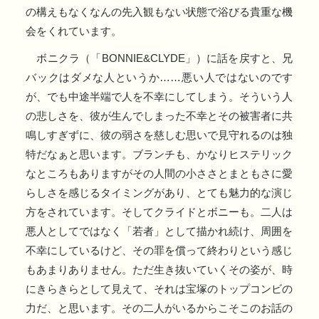
の構えもなくなんの先入観もない状態で浴びる貴重な機
会をくれています。
ボニクラ（「BONNIE&CLYDE」）に話を戻すと、兄
バックはダメな人というか……悪い人ではないのです
が、でも中途半端で人を不幸にしてしまう。そういう人
の悲しさを、彼が生んでしまった不幸とその被害者に共
鳴しすぎずに、彼の弱さを慈しむ思いで見守れるのは独
特だなぁと思います。ブランチも、かなりヒステリック
なところもありますがその人間の小ささとまともさに愛
らしさを感じるタイミングがあり、とても魅力的な演じ
方をされています。そしてクライドとボニーも。二人は
悪人としてではなく「若者」として描かれ続け、周囲を
不幸にしているけど、その罪を償って終わりという感じ
もあまりありません。ただ生き抜いていくその姿が、時
にきらきらとして見えて、それは宝塚のトップコンビの
力だ、と思います。その二人がいるからこそこのお話の