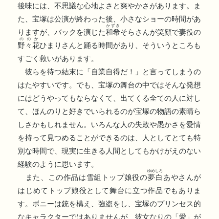
後味には、不思議な心地よさと爽やかさがあります。ま
た、宝塚は公演が終わった後、小さなショーの時間があ
かずき
りますが、バックを演じた
和希
そらさんが笑顔で妻役の
ののか
野々花
ひまりさんと踊る時間があり、そういうところも
すごく救いがあります。
彼らを待つ結末に「自業自得だ！」と言ってしまうの
はたやすいです。でも、宝塚の舞台の中ではそんな発想
にはどうやってもならなくて、出てくる全ての人に対し
て、ほんのりと好きでいられるのが宝塚の物語の素晴ら
しさかもしれません。いろんな人の失敗や愚かさを愛情
を持って見つめることができるのは、人としてとても特
別な時間で、現実に生きる人間としてもかけがえのない
経験のように思います。
ゆめしろ
また、この作品は雪組トップ娘役の
夢白
あやさんが
はじめてトップ娘役として舞台に立つ作品でもありま
す。ボニーは銃を構え、強盗をし、宝塚のプリンセス的
なキャラクターではありませんが、彼女なりの「愛」が