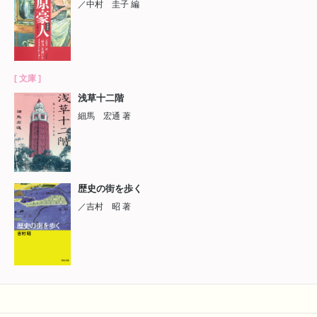
／中村 圭子 編
[ 文庫 ]
浅草十二階
細馬 宏通 著
歴史の街を歩く
／吉村 昭 著