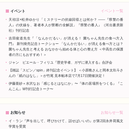
イベント一覧
イベント
天祢涼×松井ゆかり「ミステリーの伏線回収とは何か？ ――『県警の番
人』の伏線を、著者本人が禁断の全解説」『県警の番人』（河出書房新
社）刊行記念
吉田俊道先生『「なんかだるい」が消える！ 菌ちゃん先生の食べ方入
門』 新刊発売記念トークショー 「なんかだるい」が消える食べ方とは？
菌ちゃん先生と考える おなかから始める体と心の整え方 ＜中高生の保護
者の方にもおすすめ！＞
ジャン゠ピエール・フィリユ『歴史学者、ガザに潜入する』合評会
【雑誌「スピン／spin」終刊記念イベント】 ＜小原晩さんと岡本太玖斗さ
んの「紙のはなし」＞が竹尾 見本帖本店で7月17日開催決定！
伊藤亜紗＋水沢なお「感じるとはなにか」〜『体の居場所をつくる』『こ
んこん』W刊行記念トーク〜
お知らせ一覧
お知らせ
イ・ラン『声を出して、呼びかけて、話せばいいの』が第2回永井荷風文
学賞を受賞