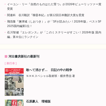
イーユン・リー『自然のものはただ育つ』が2026年ピューリッツァー賞
受賞
閻連科 谷川毅訳『聊斎本紀』が第12回日本翻訳大賞を受賞
飛浩隆『鹽津城（しおつき）』が「SFが読みたい！2026年版」ベストSF
2025国内編第1位！
石川智健『エレガンス』が「このミステリーがすごい！2026年版 国内
編」第８位にランクイン
河出書房新社の最新刊
[ 単行本 ]
敢へて消さず… 日記の中の戦争
ＮＨＫスペシャル取材班・横井秀信 著
石原豪人 増補版