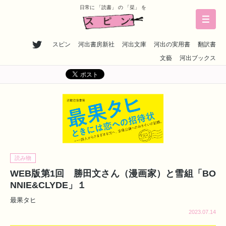
日常に 「読書」 の 「栞」 を
スピン
河出書房新社
河出文庫
河出の実用書
翻訳書
文藝
河出ブックス
読み物
WEB版第1回 勝田文さん（漫画家）と雪組「BO
NNIE&CLYDE」１
最果タヒ
2023.07.14