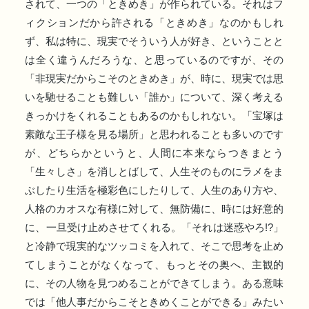
されて、一つの「ときめき」が作られている。それはフ
ィクションだから許される「ときめき」なのかもしれ
ず、私は特に、現実でそういう人が好き、ということと
は全く違うんだろうな、と思っているのですが、その
「非現実だからこそのときめき」が、時に、現実では思
いを馳せることも難しい「誰か」について、深く考える
きっかけをくれることもあるのかもしれない。「宝塚は
素敵な王子様を見る場所」と思われることも多いのです
が、どちらかというと、人間に本来ならつきまとう
「生々しさ」を消しとばして、人生そのものにラメをま
ぶしたり生活を極彩色にしたりして、人生のあり方や、
人格のカオスな有様に対して、無防備に、時には好意的
に、一旦受け止めさせてくれる。「それは迷惑やろ!?」
と冷静で現実的なツッコミを入れて、そこで思考を止め
てしまうことがなくなって、もっとその奥へ、主観的
に、その人物を見つめることができてしまう。ある意味
では「他人事だからこそときめくことができる」みたい