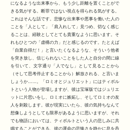
になるような出来事から、もう少し距離を置くことがで
きる気がする。断罪ではない視点を得られる気がする。
これはそんな話です。悲惨な出来事や悪事を働いた人の
ことを「人として」「肩入れして」見つめ、切なく感じ
ることは、経験としてとても貴重なように思います。そ
れもひとつの「虚構の力」だと感じるのです。たとえば
「自業自得だ！」と言いたくなるような、そういう他者
を突き放し、信じられないことをした人と自分の間に線
を引いて、文字通り「人でなし」として見ることから
（そして思考停止することから）解放される、と言いま
しょうか……。「ロミオとジュリエット」にはティボル
トという人物が登場しますが、彼は宝塚版ではジュリエ
ットに片思いをし、ロミオに嫉妬し、そしてロミオの友
人を刺殺します。彼が現実にいたら、彼の気持ちなんて
想像しようとしても限界があるように思いますが、それ
でも物語においては、ティボルトという人の悲しみに共
鳴することができる、彼の運命の悲惨さを静かに息を呑