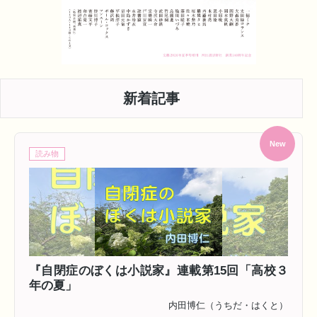
新着記事
New
読み物
『自閉症のぼくは小説家』連載第15回「高校３
年の夏」
内田博仁（うちだ・はくと）