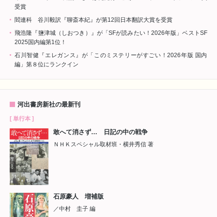
受賞
閻連科 谷川毅訳『聊斎本紀』が第12回日本翻訳大賞を受賞
飛浩隆『鹽津城（しおつき）』が「SFが読みたい！2026年版」ベストSF
2025国内編第1位！
石川智健『エレガンス』が「このミステリーがすごい！2026年版 国内
編」第８位にランクイン
河出書房新社の最新刊
[ 単行本 ]
敢へて消さず… 日記の中の戦争
ＮＨＫスペシャル取材班・横井秀信 著
石原豪人 増補版
／中村 圭子 編