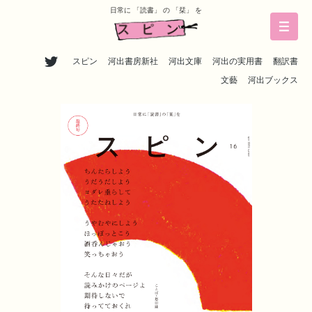
日常に 「読書」 の 「栞」 を
スピン
河出書房新社
河出文庫
河出の実用書
翻訳書
文藝
河出ブックス