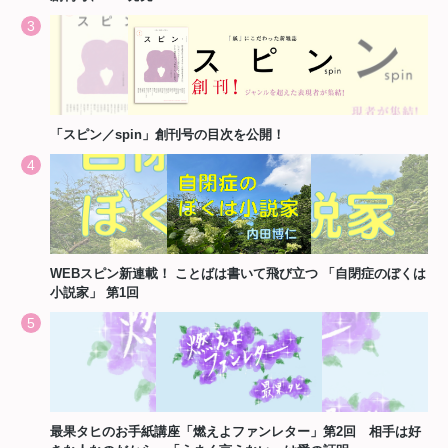
「スピン／spin」創刊号の目次を公開！
WEBスピン新連載！ ことばは書いて飛び立つ 「自閉症のぼくは
小説家」 第1回
最果タヒのお手紙講座「燃えよファンレター」第2回 相手は好