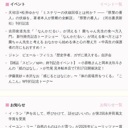
イベント一覧
イベント
天祢涼×松井ゆかり「ミステリーの伏線回収とは何か？ ――『県警の番
人』の伏線を、著者本人が禁断の全解説」『県警の番人』（河出書房新
社）刊行記念
吉田俊道先生『「なんかだるい」が消える！ 菌ちゃん先生の食べ方入
門』 新刊発売記念トークショー 「なんかだるい」が消える食べ方とは？
菌ちゃん先生と考える おなかから始める体と心の整え方 ＜中高生の保護
者の方にもおすすめ！＞
ジャン゠ピエール・フィリユ『歴史学者、ガザに潜入する』合評会
【雑誌「スピン／spin」終刊記念イベント】 ＜小原晩さんと岡本太玖斗さ
んの「紙のはなし」＞が竹尾 見本帖本店で7月17日開催決定！
伊藤亜紗＋水沢なお「感じるとはなにか」〜『体の居場所をつくる』『こ
んこん』W刊行記念トーク〜
お知らせ一覧
お知らせ
イ・ラン『声を出して、呼びかけて、話せばいいの』が第2回永井荷風文
学賞を受賞
イーユン・リー『自然のものはただ育つ』が2026年ピューリッツァー賞