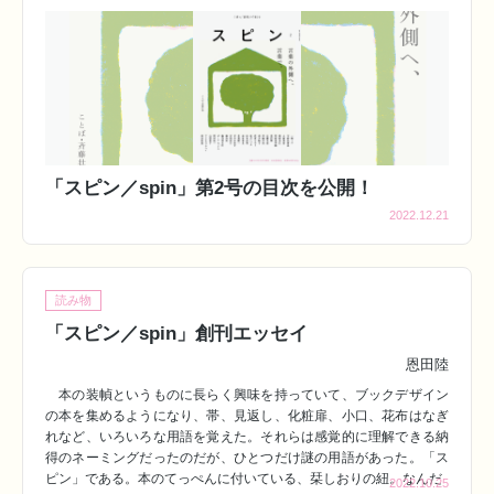
「スピン／spin」第2号の目次を公開！
2022.12.21
読み物
「スピン／spin」創刊エッセイ
恩田陸
本の装幀というものに長らく興味を持っていて、ブックデザイン
の本を集めるようになり、帯、見返し、化粧扉、小口、花布はなぎ
れなど、いろいろな用語を覚えた。それらは感覚的に理解できる納
得のネーミングだったのだが、ひとつだけ謎の用語があった。「ス
ピン」である。本のてっぺんに付いている、栞しおりの紐。なんだ
2022.10.25