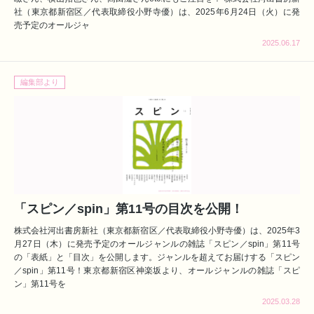
社（東京都新宿区／代表取締役小野寺優）は、2025年6月24日（火）に発
売予定のオールジャ
2025.06.17
編集部より
「スピン／spin」第11号の目次を公開！
株式会社河出書房新社（東京都新宿区／代表取締役小野寺優）は、2025年3
月27日（木）に発売予定のオールジャンルの雑誌「スピン／spin」第11号
の「表紙」と「目次」を公開します。ジャンルを超えてお届けする「スピン
／spin」第11号！東京都新宿区神楽坂より、オールジャンルの雑誌「スピ
ン」第11号を
2025.03.28