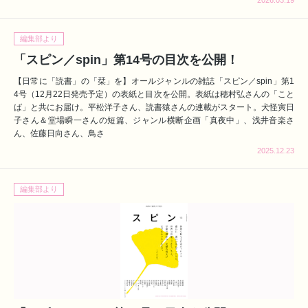
2026.03.19
編集部より
「スピン／spin」第14号の目次を公開！
【日常に「読書」の「栞」を】オールジャンルの雑誌「スピン／spin」第1
4号（12月22日発売予定）の表紙と目次を公開。表紙は穂村弘さんの「こと
ば」と共にお届け。平松洋子さん、読書猿さんの連載がスタート。犬怪寅日
子さん＆堂場瞬一さんの短篇、ジャンル横断企画「真夜中」、浅井音楽さ
ん、佐藤日向さん、鳥さ
2025.12.23
編集部より