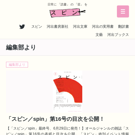
日常に 「読書」 の 「栞」 を
スピン
河出書房新社
河出文庫
河出の実用書
翻訳書
文藝
河出ブックス
編集部より
編集部より
「スピン／spin」第16号の目次を公開！
【「スピン／spin」最終号、6月29日に発売！】オールジャンルの雑誌「ス
ピン／spin」第16号の表紙と目次を公開。「スピン」終刊イベント情報