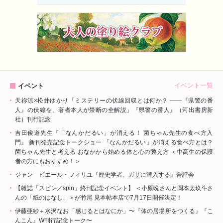
イベント一覧
イベント
天祢涼×松井ゆかり「ミステリーの伏線回収とは何か？ ――『県警の番
人』の伏線を、著者本人が禁断の全解説」『県警の番人』（河出書房新
社）刊行記念
吉田俊道先生『「なんかだるい」が消える！ 菌ちゃん先生の食べ方入
門』 新刊発売記念トークショー 「なんかだるい」が消える食べ方とは？
菌ちゃん先生と考える おなかから始める体と心の整え方 ＜中高生の保護
者の方にもおすすめ！＞
ジャン゠ピエール・フィリユ『歴史学者、ガザに潜入する』合評会
【雑誌「スピン／spin」終刊記念イベント】 ＜小原晩さんと岡本太玖斗さ
んの「紙のはなし」＞が竹尾 見本帖本店で7月17日開催決定！
伊藤亜紗＋水沢なお「感じるとはなにか」〜『体の居場所をつくる』『こ
んこん』W刊行記念トーク〜