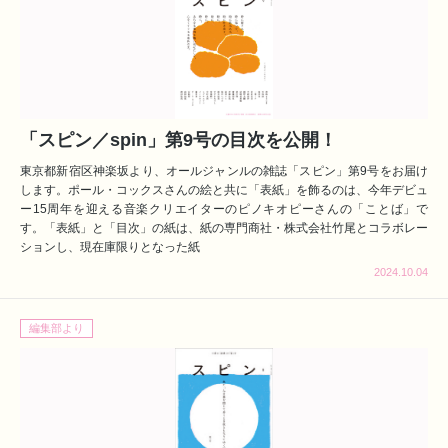
「スピン／spin」第9号の目次を公開！
東京都新宿区神楽坂より、オールジャンルの雑誌「スピン」第9号をお届け
します。ポール・コックスさんの絵と共に「表紙」を飾るのは、今年デビュ
ー15周年を迎える音楽クリエイターのピノキオピーさんの「ことば」で
す。「表紙」と「目次」の紙は、紙の専門商社・株式会社竹尾とコラボレー
ションし、現在庫限りとなった紙
2024.10.04
編集部より