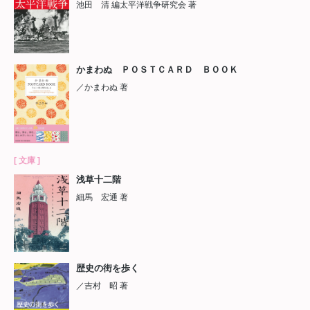
池田 清 編太平洋戦争研究会 著
かまわぬ ＰＯＳＴＣＡＲＤ ＢＯＯＫ
／かまわぬ 著
[ 文庫 ]
浅草十二階
細馬 宏通 著
歴史の街を歩く
／吉村 昭 著